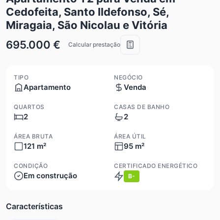
Cedofeita, Santo Ildefonso, Sé,
Miragaia, São Nicolau e Vitória
695.000 €
Calcular prestação
TIPO
NEGÓCIO
Apartamento
Venda
QUARTOS
CASAS DE BANHO
2
2
ÁREA BRUTA
ÁREA ÚTIL
121 m²
95 m²
CONDIÇÃO
CERTIFICADO ENERGÉTICO
Em construção
B-
Características